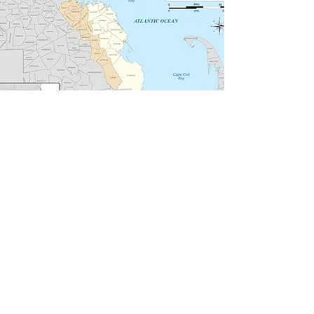
volver a casa
Donde estamos
YOU CAN
VOLUNTEEER
Actualizado a medida
WITH US
que se planifican los
eventos. Vuelva a
consultar nuestro
Voluntario ahora
próximo evento de
donación y ubicación..